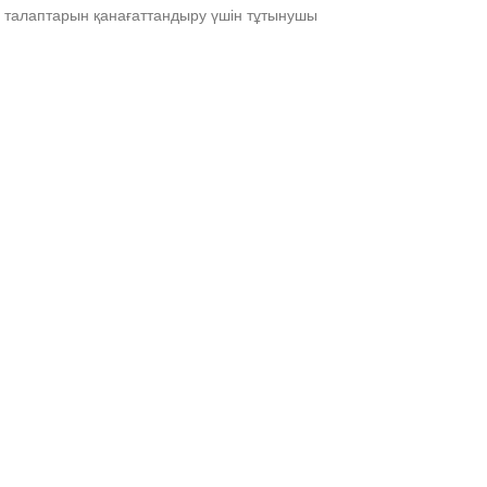
 талаптарын қанағаттандыру үшін тұтынушы