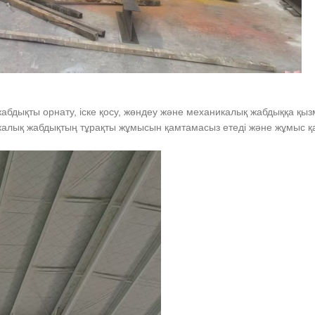
дықты орнату, іске қосу, жөндеу және механикалық жабдыққа қызме
алық жабдықтың тұрақты жұмысын қамтамасыз етеді және жұмыс қауі