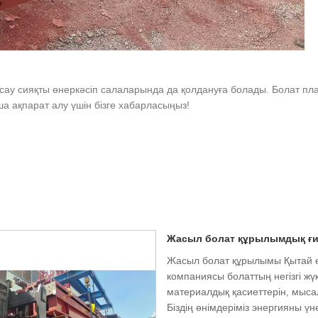
жасау сияқты өнеркәсіп салаларында да қолдануға болады. Болат п
ша ақпарат алу үшін бізге хабарласыңыз!
Жасыл болат құрылымдық ғи
Жасыл болат құрылымы Қытай өн
компаниясы болаттың негізгі ж
материалдық қасиеттерін, мыса
Біздің өнімдеріміз энергияны 