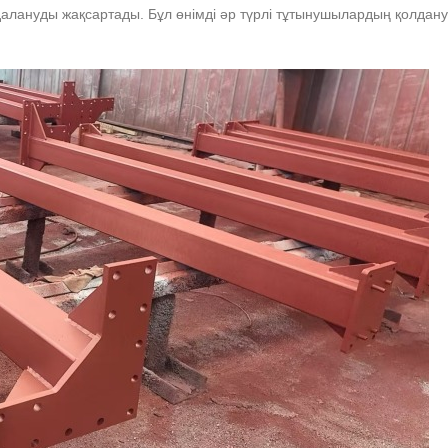
лануды жақсартады. Бұл өнімді әр түрлі тұтынушылардың қолдану