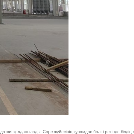
жиі қолданылады. Сөре жүйесінің құрамдас бөлігі ретінде біздің өн