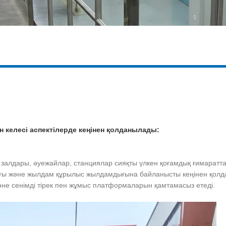
ен келесі аспектілерде кеңінен қолданылады:
 залдары, әуежайлар, станциялар сияқты үлкен қоғамдық ғимаратта
алмағы және жылдам құрылыс жылдамдығына байланысты кеңінен қол
әне сенімді тірек пен жұмыс платформаларын қамтамасыз етеді.