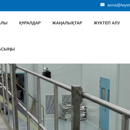
anna@lwyste
РАЛЫ
ҚҰРАЛДАР
ЖАҢАЛЫҚТАР
ЖҮКТЕП АЛУ
ЛАСЫҢЫ