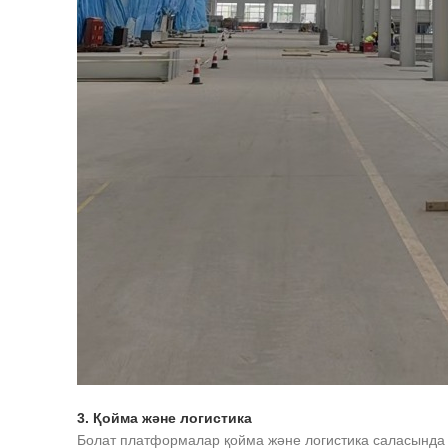
3. Қойма және логистика
Болат платформалар қойма және логистика саласында да 