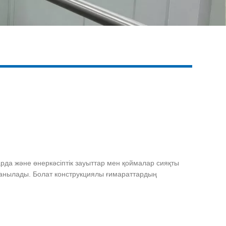
рда және өнеркәсіптік зауыттар мен қоймалар сияқты
данылады. Болат конструкциялы ғимараттардың