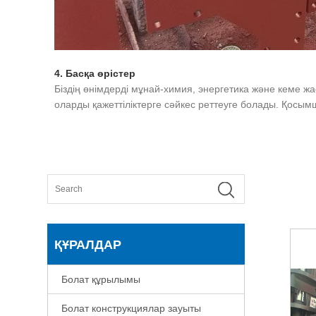
4. Басқа өрістер
Біздің өнімдерді мұнай-химия, энергетика және кеме 
оларды қажеттіліктерге сәйкес реттеуге болады. Қосым
ҚҰРАЛДАР
Болат құрылымы
Болат конструкциялар зауыты