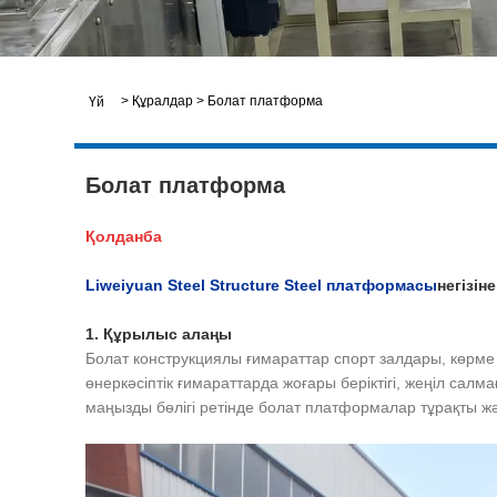
>
Құралдар
>
Болат платформа
Үй
Болат платформа
Қолданба
Liweiyuan Steel Structure Steel платформасы
негізін
1. Құрылыс алаңы
Болат конструкциялы ғимараттар спорт залдары, көрме
өнеркәсіптік ғимараттарда жоғары беріктігі, жеңіл с
маңызды бөлігі ретінде болат платформалар тұрақты ж