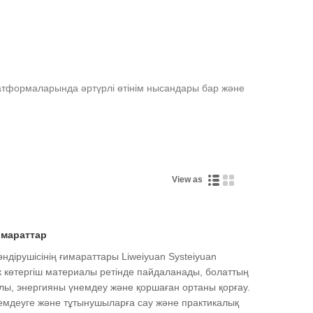
латформаларында әртүрлі өтінім нысандары бар және
View as
мараттар
дірушісінің ғимараттары Liweiyuan Systeiyuan
үк көтергіш материалы ретінде пайдаланады, болаттың
лы, энергияны үнемдеу және қоршаған ортаны қорғау.
үнемдеуге және тұтынушыларға сау және практикалық